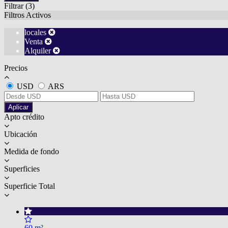
Filtrar
(3)
Filtros Activos
locales
Venta
Alquiler
Precios
USD
ARS
Aplicar
Apto crédito
Ubicación
Medida de fondo
Superficies
Superficie Total
60 m²