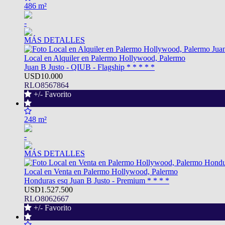
486 m²
-
MÁS DETALLES
Local en Alquiler en Palermo Hollywood, Palermo
Juan B Justo - QIUB - Flagship * * * * *
USD10.000
RLO8567864
+/- Favorito
248 m²
-
MÁS DETALLES
Local en Venta en Palermo Hollywood, Palermo
Honduras esq Juan B Justo - Premium * * * *
USD1.527.500
RLO8062667
+/- Favorito