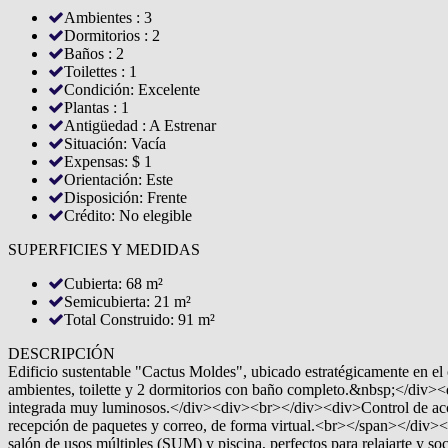
Ambientes : 3
Dormitorios : 2
Baños : 2
Toilettes : 1
Condición: Excelente
Plantas : 1
Antigüedad : A Estrenar
Situación: Vacía
Expensas: $ 1
Orientación: Este
Disposición: Frente
Crédito: No elegible
SUPERFICIES Y MEDIDAS
Cubierta: 68 m²
Semicubierta: 21 m²
Total Construido: 91 m²
DESCRIPCIÓN
Edificio sustentable "Cactus Moldes", ubicado estratégicamente en 
ambientes, toilette y 2 dormitorios con baño completo.&nbsp;</div>
integrada muy luminosos.</div><div><br></div><div>Control de acce
recepción de paquetes y correo, de forma virtual.<br></span></div><
salón de usos múltiples (SUM) y piscina, perfectos para relajarte y 