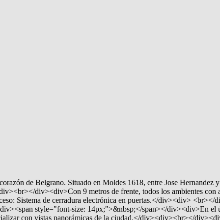
el corazón de Belgrano. Situado en Moldes 1618, entre Jose Hernandez
<div><br></div><div>Con 9 metros de frente, todos los ambientes con 
so: Sistema de cerradura electrónica en puertas.</div><div> <br></d
div><span style="font-size: 14px;">&nbsp;</span></div><div>En el últi
socializar con vistas panorámicas de la ciudad.</div><div><br></div><di