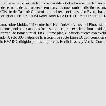
udad, ofreciendo accesibilidad incomparable a todos los medios de tra
e ser parte de este proyecto emblemático que combina diseño sustentabl
seño de Calidad: Construido por el reconocido estudio Bvarq, bajo la
r></div><div>DEPTOS.COM</div><div>REALCHEB</div><div>CPI 14
ano, sobre Moldes 1618 entre José Hernández y Virrey del Pino, este p
ientes, todas con amplios frentes que aseguran excelente luminosidad, 
correo, de forma virtual. En el último piso, el edificio cuenta con excl
jado. A solo 300 metros de la estación de subte Línea D, con conexión d
io BVARQ, dirigido por los arquitectos Berdichevsky y Varela. Consulta 