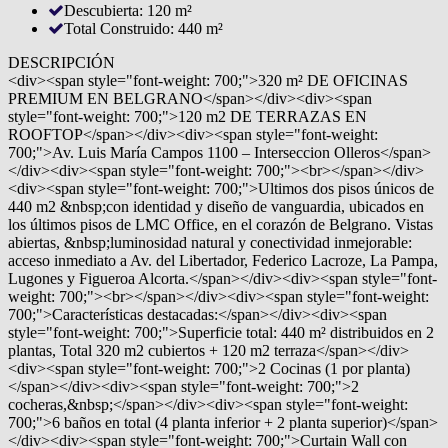
Descubierta: 120 m²
Total Construido: 440 m²
DESCRIPCIÓN
<div><span style="font-weight: 700;">320 m² DE OFICINAS
PREMIUM EN BELGRANO</span></div><div><span
style="font-weight: 700;">120 m2 DE TERRAZAS EN
ROOFTOP</span></div><div><span style="font-weight:
700;">Av. Luis María Campos 1100 – Interseccion Olleros</span>
</div><div><span style="font-weight: 700;"><br></span></div>
<div><span style="font-weight: 700;">Ultimos dos pisos únicos de
440 m2 &nbsp;con identidad y diseño de vanguardia, ubicados en
los últimos pisos de LMC Office, en el corazón de Belgrano. Vistas
abiertas, &nbsp;luminosidad natural y conectividad inmejorable:
acceso inmediato a Av. del Libertador, Federico Lacroze, La Pampa,
Lugones y Figueroa Alcorta.</span></div><div><span style="font-
weight: 700;"><br></span></div><div><span style="font-weight:
700;">Características destacadas:</span></div><div><span
style="font-weight: 700;">Superficie total: 440 m² distribuidos en 2
plantas, Total 320 m2 cubiertos + 120 m2 terraza</span></div>
<div><span style="font-weight: 700;">2 Cocinas (1 por planta)
</span></div><div><span style="font-weight: 700;">2
cocheras,&nbsp;</span></div><div><span style="font-weight:
700;">6 baños en total (4 planta inferior + 2 planta superior)</span>
</div><div><span style="font-weight: 700;">Curtain Wall con