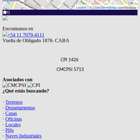
Leaflet
| ©
OpenStreetMap
contributors
0
Encontranos en
+54 11 7079-4111
Vuelta de Obligado 1878- CABA
CPI 1426
CMCPSI 5713
Asociados con
¿Qué estás buscando?
·
Terrenos
·
Departamentos
·
Casas
·
Oficinas
·
Locales
·
PHs
·
Naves Industriales